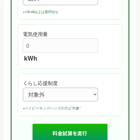
※13kVA以上は要問合せ
電気使用量
kWh
くらし応援制度
※ベイビー/キッズ/ハンズの方は"対象"