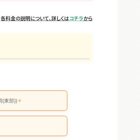
各料金の説明について、詳しくは
コチラ
から
東部))