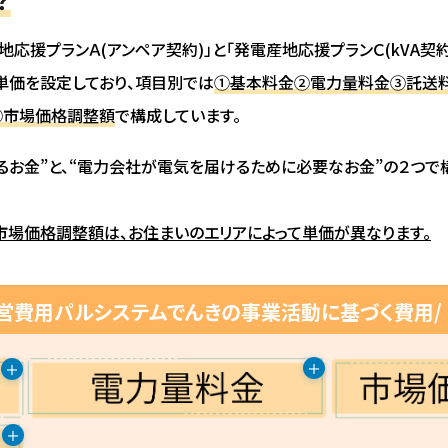
応援プランＡ(アンペア契約)」と「発電産地応援プランＣ(kVA契
単価を設定しており、項目別では
①基本料金②電力量料金③託送
⑦市場価格調整額
で構成しています。
お金”と、
“電力会社が電気を届けるために必要なお金”の２つで
場価格調整額は、お住まいのエリアによって単価が異なります。
運営費用パルシステムでんきの事業活動に基づく費用/
＋
＋
＋