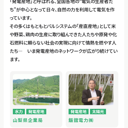
「発電産地」と呼ばれる、全国各地の“電気の生産者た
ち”が中心となって日々、自然の力を利用して電気を作
っています。
その多くはもともとパルシステムの「産直産地」として米
や野菜、鶏肉の生産に取り組んできた人たちや原発や化
石燃料に頼らない社会の実現に向けて情熱を燃やす人
たち― いま発電産地のネットワークが広がり続けてい
ます。
水力
発電産地
発電産地
太陽光
山梨県企業局
飯舘電力㈱