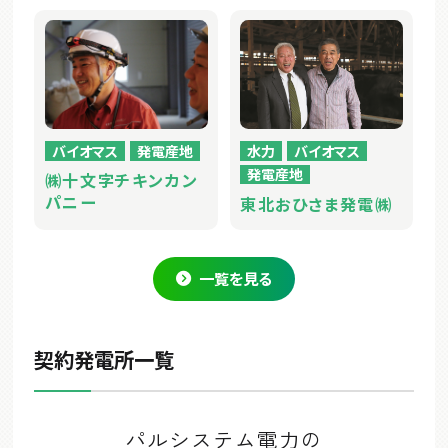
バイオマス
発電産地
水力
バイオマス
発電産地
㈱十文字チキンカン
パニー
東北おひさま発電㈱
一覧を見る
契約発電所一覧
パルシステム電力の