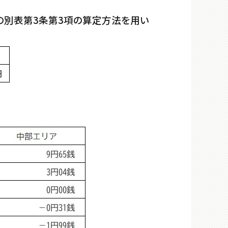
の別表第
3
条第
3
項の算定方法を用い