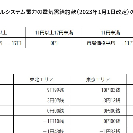
パルシステム電力の電気需給約款（
2023
年
1
月
1
日改定）