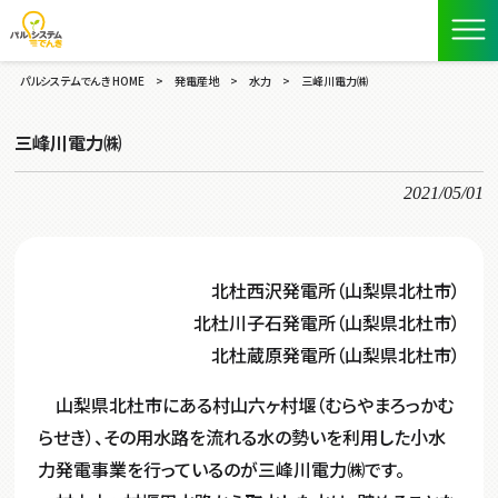
パルシステムでんき HOME
>
発電産地
>
水力
>
三峰川電力㈱
三峰川電力㈱
2021/05/01
北杜西沢発電所（山梨県北杜市）
北杜川子石発電所（山梨県北杜市）
北杜蔵原発電所（山梨県北杜市）
山梨県
北杜市にある村山六ヶ村堰（むらやまろっかむ
らせき）、その用水路を流れる水の勢いを利用した小水
力発電事業を行っているのが三峰川電力㈱です。