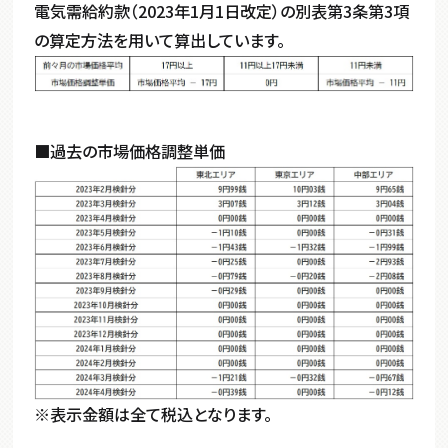
電気需給約款（
2023
年
1
月
1
日改定）の別表第
3
条第
3
項
の算定方法を用いて算出しています。
■過去の市場価格調整単価
※表示金額は全て税込となります。