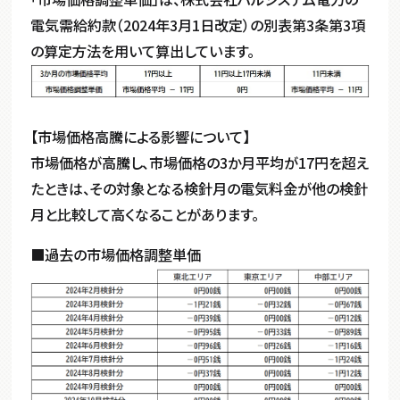
電気需給約款（
2024
年3月
1
日改定）の別表第
3
条第
3
項
の算定方法を用いて算出しています。
【市場価格高騰による影響について】
市場価格が高騰し、市場価格の3か月平均が17円を超え
たときは、その対象となる検針月の電気料金が他の検針
月と比較して高くなることがあります。
■過去の市場価格調整単価