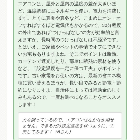
エアコンは、屋外と屋内の温度の差が大きいほ
ど、温度調整にエネルギーを使い、電力を消費し
ます。とくに真夏や真冬など、こまめにオン・オ
フすればするほど電気代もかかるので、30分程度
の外出であれば"つけっぱなし"の方が効率的と言
えますが、長時間のつけっぱなしは不経済です。
とはいえ、ご家族やペットの事情でオフにできな
いお宅もありますよね。そこでポイントは断熱。
カーテンで遮光したり、部屋に断熱の素材を使う
など、「設定温度を一定に保つ工夫」がポイント
です。古い家電をお使いの方は、最新の省エネ機
種に買い替えるほうが、長い目でみると節電・節
約になりますよ。自治体によっては補助金のしく
みもあるので、一度お調べになることをオススメ
します！
犬を飼っているので、エアコンはなかなか消せ
ません。できるだけ設定温度を保つように、工
夫してみます！（Bさん）