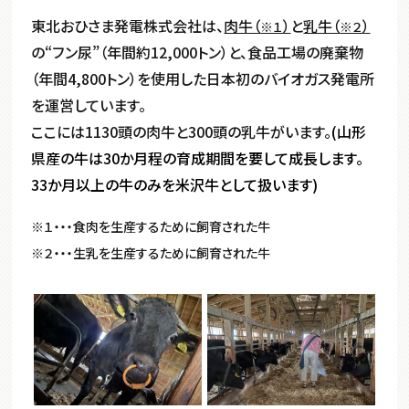
東北おひさま発電株式会社は、
肉牛（
）
と
乳牛（
）
※１
※２
の“フン尿”（年間約12,000トン）と、食品工場の廃棄物
（年間4,800トン）を使用した日本初のバイオガス発電所
を運営しています。
ここには1130頭の肉牛と300頭の乳牛がいます。
(山形
県産の牛は30か月程の育成期間を要して成長します。
33か月以上の牛のみを米沢牛として扱います)
※１・・・食肉を生産するために飼育された牛
※２・・・生乳を生産するために飼育された牛