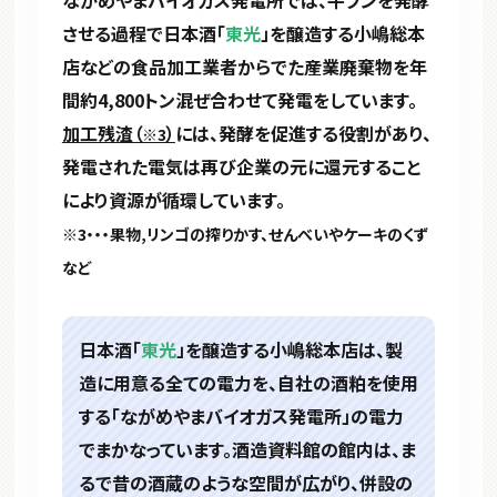
ながめやまバイオガス発電所では、牛フンを発酵
させる過程で日本酒「
東光
」を醸造する小嶋総本
店などの食品加工業者からでた産業廃棄物を年
間約4,800トン混ぜ合わせて発電をしています。
加工残渣（
）
には、発酵を促進する役割があり、
※3
発電された電気は再び企業の元に還元すること
により資源が循環しています。
※3・・・果物,リンゴの搾りかす、せんべいやケーキのくず
など
日本酒「
東光
」を醸造する小嶋総本店は、製
造に用意る全ての電力を、自社の酒粕を使用
する「ながめやまバイオガス発電所」の電力
でまかなっています。酒造資料館の館内は、ま
るで昔の酒蔵のような空間が広がり、併設の