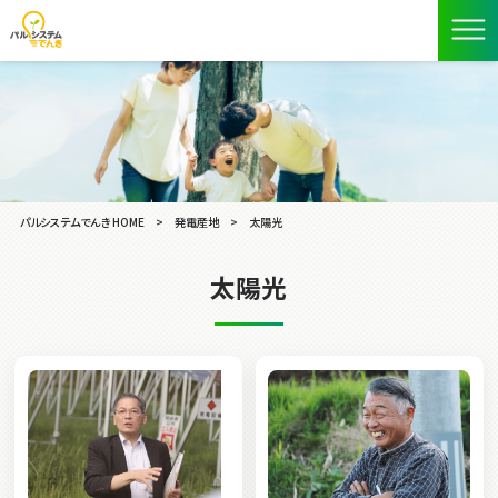
パルシステムでんき HOME
>
発電産地
>
太陽光
太陽光