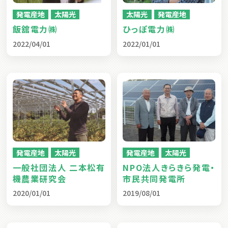
発電産地
太陽光
太陽光
発電産地
飯舘電力㈱
ひっぽ電力㈱
2022/04/01
2022/01/01
発電産地
太陽光
発電産地
太陽光
一般社団法人 二本松有
NPO法人きらきら発電・
機農業研究会
市民共同発電所
2020/01/01
2019/08/01